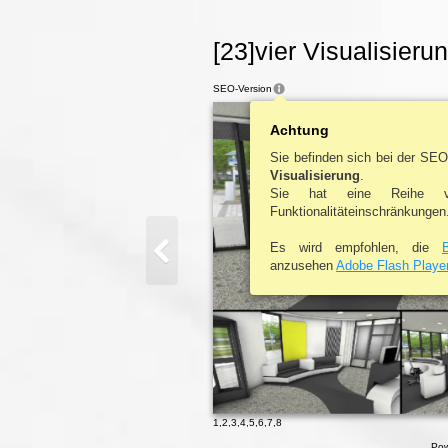
[23]vier Visualisieru
SEO-Version
Achtung
Sie befinden sich bei der SE
Visualisierung
.
Sie hat eine Reihe v
Funktionalitäteinschränkungen
Es wird empfohlen, die
anzusehen
Adobe Flash Playe
1
,
2
,
3
,
4
,
5
,
6
,
7
,
8
Pow